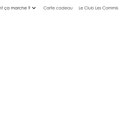
expand_more
t ça marche ?
Carte cadeau
Le Club Les Commis