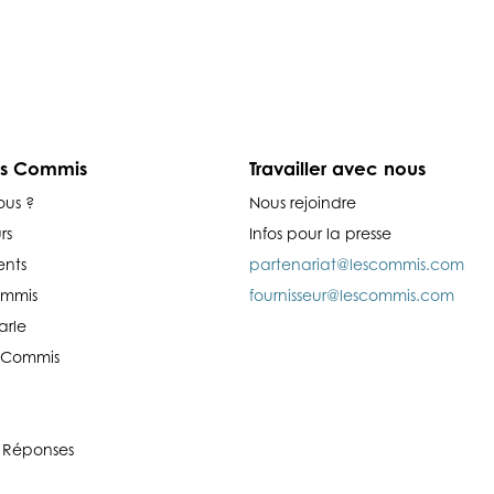
es Commis
Travailler avec nous
ous ?
Nous rejoindre
rs
Infos pour la presse
nts
partenariat@lescommis.com
ommis
fournisseur@lescommis.com
arle
es Commis
 Réponses