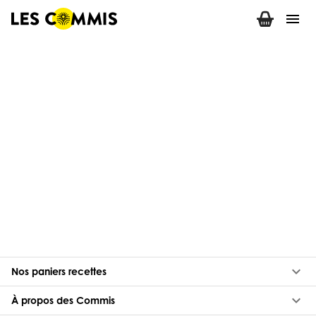
menu
keyboard_arrow_down
Nos paniers recettes
keyboard_arrow_down
À propos des Commis