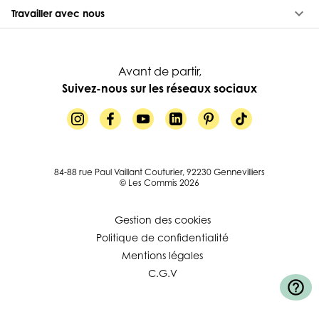
keyboard_arrow_down
Travailler avec nous
Avant de partir,
Suivez-nous sur les réseaux sociaux
84-88 rue Paul Vaillant Couturier, 92230 Gennevilliers
© Les Commis 2026
Gestion des cookies
Politique de confidentialité
Mentions légales
C.G.V
help_outline