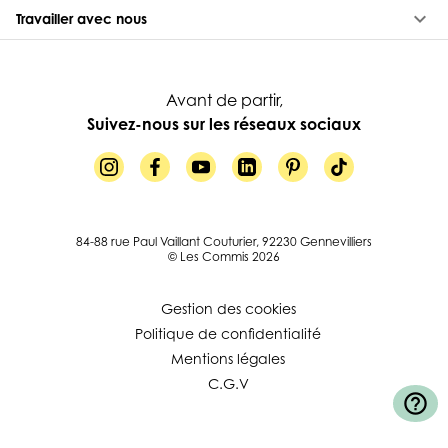
keyboard_arrow_down
Travailler avec nous
Avant de partir,
Suivez-nous sur les réseaux sociaux
84-88 rue Paul Vaillant Couturier, 92230 Gennevilliers
© Les Commis 2026
Gestion des cookies
Politique de confidentialité
Mentions légales
C.G.V
help_outline