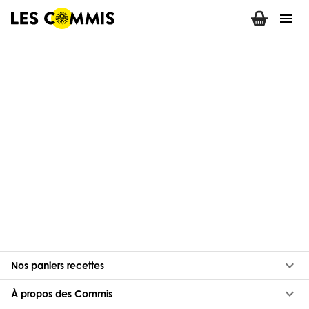
menu
keyboard_arrow_down
Nos paniers recettes
keyboard_arrow_down
À propos des Commis