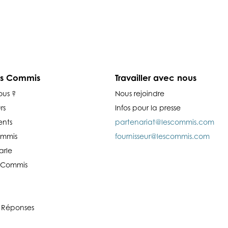
es Commis
Travailler avec nous
ous ?
Nous rejoindre
rs
Infos pour la presse
nts
partenariat@lescommis.com
ommis
fournisseur@lescommis.com
arle
es Commis
 Réponses