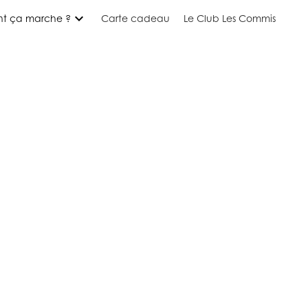
expand_more
t ça marche ?
Carte cadeau
Le Club Les Commis