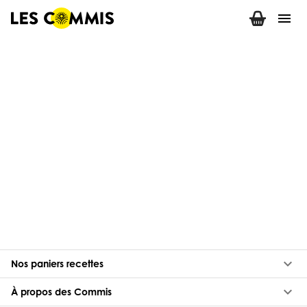
menu
keyboard_arrow_down
Nos paniers recettes
keyboard_arrow_down
À propos des Commis