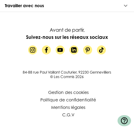
keyboard_arrow_down
Travailler avec nous
Avant de partir,
Suivez-nous sur les réseaux sociaux
84-88 rue Paul Vaillant Couturier, 92230 Gennevilliers
© Les Commis 2026
Gestion des cookies
Politique de confidentialité
Mentions légales
C.G.V
help_outline