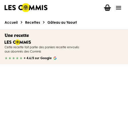
menu
chevron_right
chevron_right
Accueil
Recettes
Gâteau au Yaourt
Une recette
Cette recette fait partie des paniers recette envoyés
aux abonnés des Commis
+ 4.6/5 sur Google
star
star
star
star
star