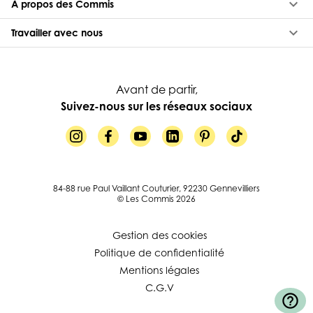
keyboard_arrow_down
À propos des Commis
keyboard_arrow_down
Travailler avec nous
Avant de partir,
Suivez-nous sur les réseaux sociaux
84-88 rue Paul Vaillant Couturier, 92230 Gennevilliers
© Les Commis 2026
Gestion des cookies
Politique de confidentialité
Mentions légales
C.G.V
help_outline