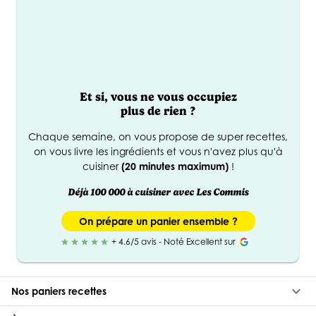
Et si, vous ne vous occupiez
€
90
plus de rien ?
*
Chaque semaine, on vous propose de super recettes,
Offerts
on vous livre les ingrédients et vous n'avez plus qu'à
cuisiner
(20 minutes maximum)
!
Déjà 100 000 à cuisiner avec Les Commis
On prépare un panier ensemble ?
+ 4.6/5 avis - Noté Excellent sur
star
star
star
star
star
keyboard_arrow_down
Nos paniers recettes