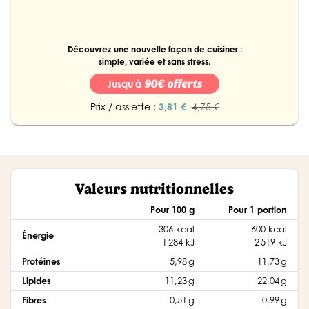
Découvrez une nouvelle façon de cuisiner :
simple, variée et sans stress.
90€ offerts
Jusqu'à
Prix / assiette :
3,81 €
4,75 €
Valeurs nutritionnelles
Pour 100 g
Pour 1 portion
306 kcal
600 kcal
Énergie
1 284 kJ
2 519 kJ
Protéines
5,98 g
11,73 g
Lipides
11,23 g
22,04 g
Fibres
0,51 g
0,99 g