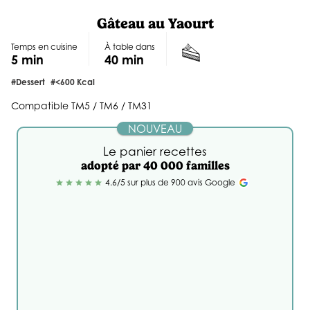
Gâteau au Yaourt
Temps en cuisine
À table dans
5 min
40 min
#dessert
#<600 Kcal
Compatible TM5 / TM6 / TM31
NOUVEAU
Le panier recettes
adopté par 40 000 familles
4.6/5 sur plus de 900 avis Google
star
star
star
star
star