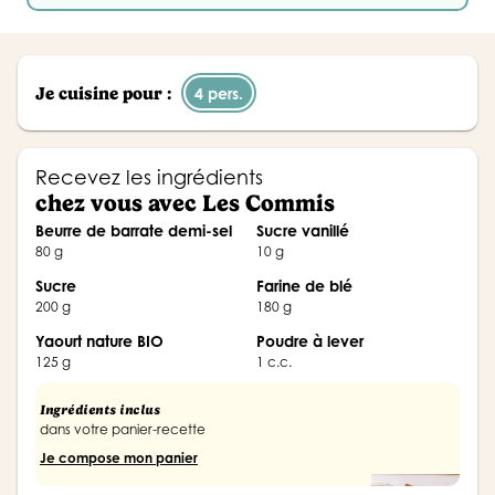
Je cuisine pour :
4 pers.
Recevez les ingrédients
chez vous avec Les Commis
Beurre de barrate demi-sel
Sucre vanillé
80 g
10 g
Sucre
Farine de blé
200 g
180 g
yaourt nature BIO
poudre à lever
125 g
1 c.c.
Ingrédients inclus
dans votre panier-recette
Je compose mon panier