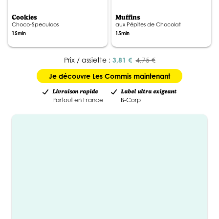
Cookies
Muffins
Choco-Speculoos
aux Pépites de Chocolat
15min
15min
Prix / assiette :
3,81 €
4,75 €
Je découvre Les Commis maintenant
Livraison rapide
Label ultra exigeant
Partout en France
B-Corp