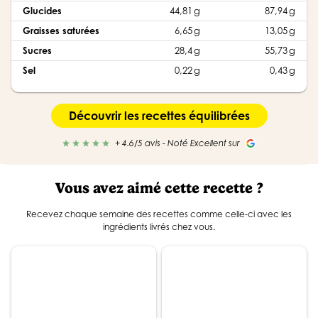
Glucides
44,81 g
87,94 g
Graisses saturées
6,65 g
13,05 g
Sucres
28,4 g
55,73 g
Sel
0,22 g
0,43 g
Découvrir les recettes équilibrées
+ 4.6/5 avis - Noté Excellent sur
star
star
star
star
star
Vous avez aimé cette recette ?
Recevez chaque semaine des recettes comme celle-ci avec les
ingrédients livrés chez vous.