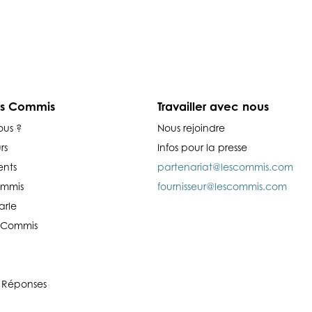
es Commis
Travailler avec nous
ous ?
Nous rejoindre
rs
Infos pour la presse
nts
partenariat@lescommis.com
ommis
fournisseur@lescommis.com
arle
es Commis
 Réponses