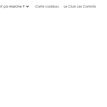
expand_more
t ça marche ?
Carte cadeau
Le Club Les Commis