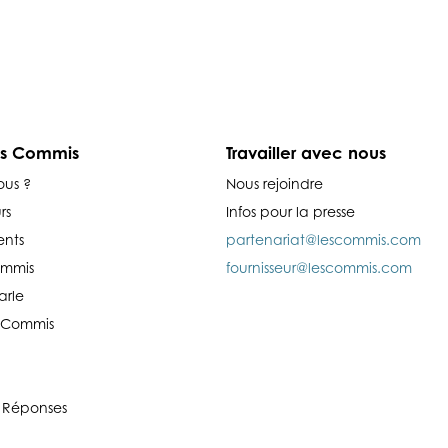
es Commis
Travailler avec nous
ous ?
Nous rejoindre
rs
Infos pour la presse
nts
partenariat@lescommis.com
ommis
fournisseur@lescommis.com
arle
es Commis
 Réponses