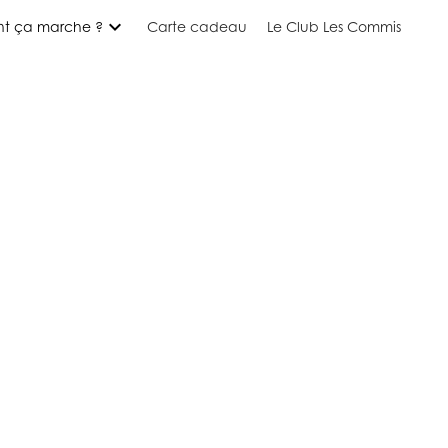
expand_more
t ça marche ?
Carte cadeau
Le Club Les Commis