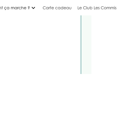
expand_more
t ça marche ?
Carte cadeau
Le Club Les Commis