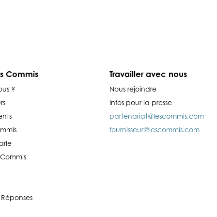
es Commis
Travailler avec nous
ous ?
Nous rejoindre
rs
Infos pour la presse
nts
partenariat@lescommis.com
ommis
fournisseur@lescommis.com
arle
es Commis
 Réponses