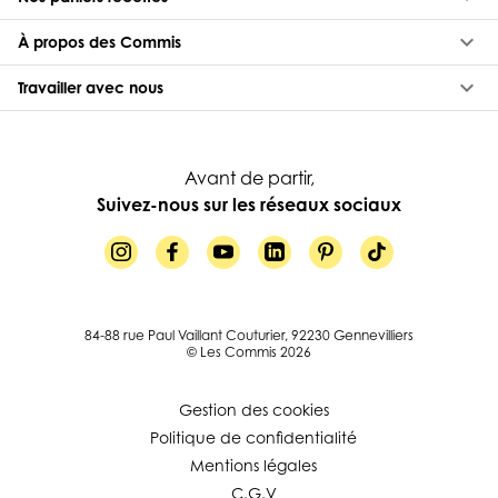
keyboard_arrow_down
À propos des Commis
keyboard_arrow_down
Travailler avec nous
Avant de partir,
Suivez-nous sur les réseaux sociaux
84-88 rue Paul Vaillant Couturier, 92230 Gennevilliers
© Les Commis 2026
Gestion des cookies
Politique de confidentialité
Mentions légales
C.G.V