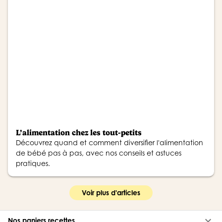
L’alimentation chez les tout-petits
Découvrez quand et comment diversifier l'alimentation
de bébé pas à pas, avec nos conseils et astuces
pratiques.
Voir plus d'articles
keyboard_arrow_down
Nos paniers recettes