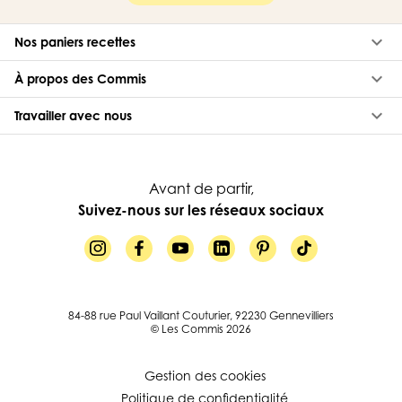
keyboard_arrow_down
Nos paniers recettes
keyboard_arrow_down
À propos des Commis
keyboard_arrow_down
Travailler avec nous
Avant de partir,
Suivez-nous sur les réseaux sociaux
84-88 rue Paul Vaillant Couturier, 92230 Gennevilliers
© Les Commis 2026
Gestion des cookies
Politique de confidentialité