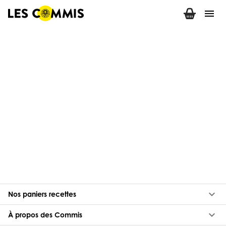
menu
keyboard_arrow_down
Nos paniers recettes
keyboard_arrow_down
À propos des Commis