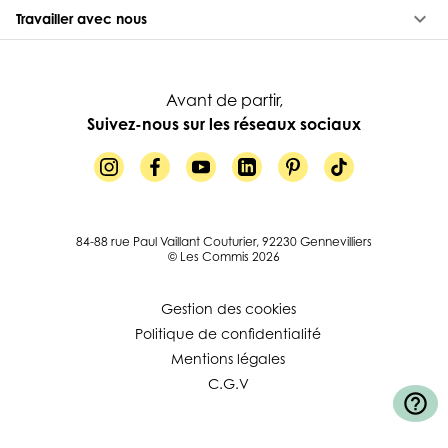
keyboard_arrow_down
Travailler avec nous
Avant de partir,
Suivez-nous sur les réseaux sociaux
84-88 rue Paul Vaillant Couturier, 92230 Gennevilliers
© Les Commis 2026
Gestion des cookies
Politique de confidentialité
Mentions légales
C.G.V
help_outline