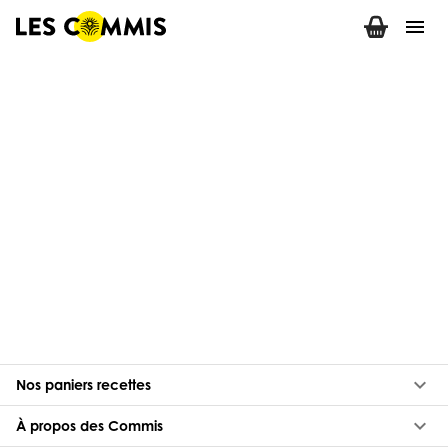
menu
keyboard_arrow_down
Nos paniers recettes
keyboard_arrow_down
À propos des Commis