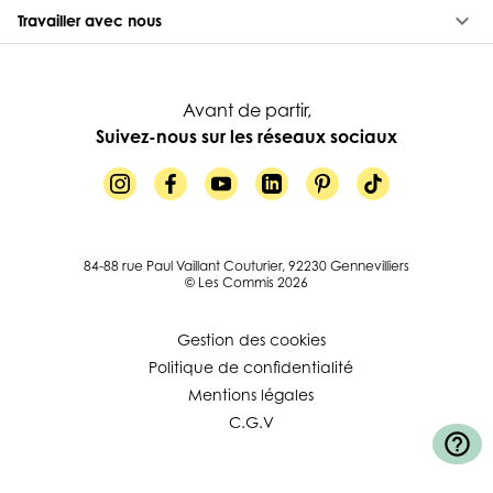
keyboard_arrow_down
Travailler avec nous
Avant de partir,
Suivez-nous sur les réseaux sociaux
84-88 rue Paul Vaillant Couturier, 92230 Gennevilliers
© Les Commis 2026
Gestion des cookies
Politique de confidentialité
Mentions légales
C.G.V
help_outline