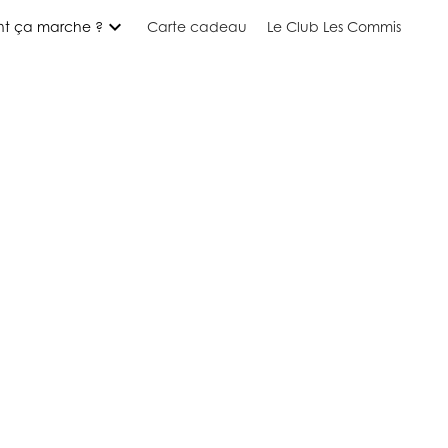
expand_more
t ça marche ?
Carte cadeau
Le Club Les Commis