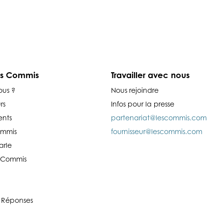
es Commis
Travailler avec nous
ous ?
Nous rejoindre
rs
Infos pour la presse
nts
partenariat@lescommis.com
ommis
fournisseur@lescommis.com
arle
es Commis
 Réponses