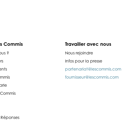
es Commis
Travailler avec nous
ous ?
Nous rejoindre
rs
Infos pour la presse
nts
partenariat@lescommis.com
ommis
fournisseur@lescommis.com
arle
es Commis
 Réponses