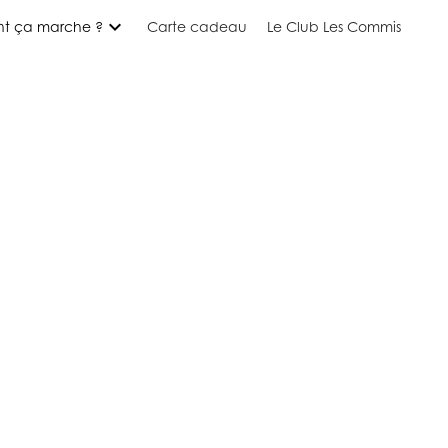
expand_more
t ça marche ?
Carte cadeau
Le Club Les Commis