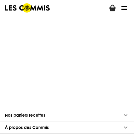
menu
keyboard_arrow_down
Nos paniers recettes
keyboard_arrow_down
À propos des Commis