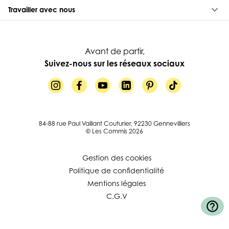
keyboard_arrow_down
Travailler avec nous
Avant de partir,
Suivez-nous sur les réseaux sociaux
84-88 rue Paul Vaillant Couturier, 92230 Gennevilliers
© Les Commis 2026
Gestion des cookies
Politique de confidentialité
Mentions légales
C.G.V
help_outline