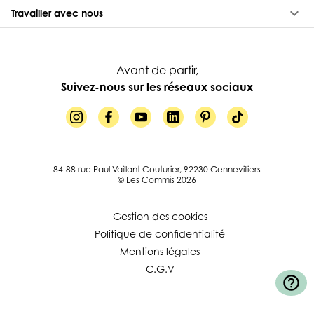
keyboard_arrow_down
Travailler avec nous
Avant de partir,
Suivez-nous sur les réseaux sociaux
84-88 rue Paul Vaillant Couturier, 92230 Gennevilliers
© Les Commis 2026
Gestion des cookies
Politique de confidentialité
Mentions légales
C.G.V
help_outline