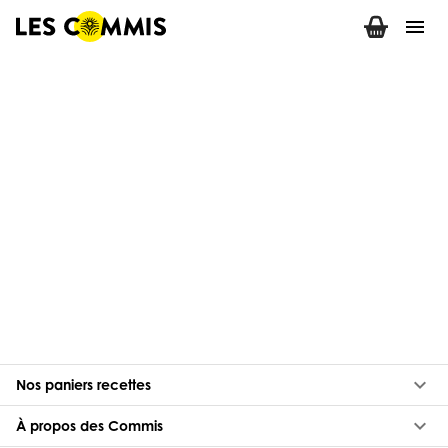
menu
keyboard_arrow_down
Nos paniers recettes
keyboard_arrow_down
À propos des Commis