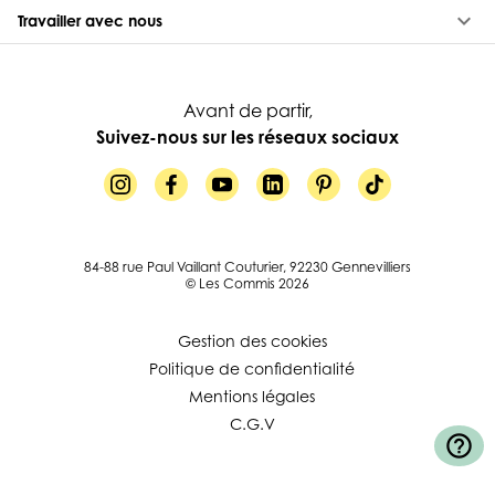
keyboard_arrow_down
Travailler avec nous
Avant de partir,
Suivez-nous sur les réseaux sociaux
84-88 rue Paul Vaillant Couturier, 92230 Gennevilliers
© Les Commis 2026
Gestion des cookies
Politique de confidentialité
Mentions légales
C.G.V
help_outline