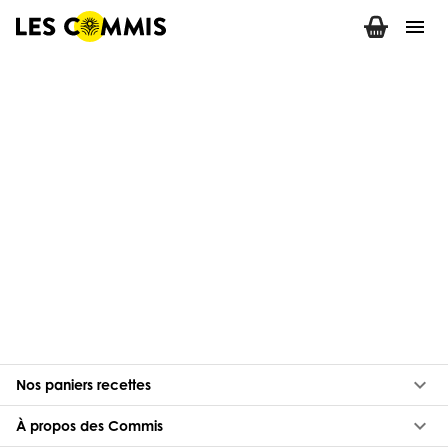
menu
keyboard_arrow_down
Nos paniers recettes
keyboard_arrow_down
À propos des Commis