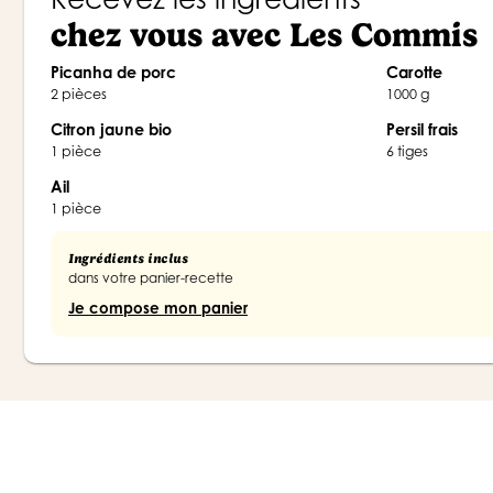
chez vous avec Les Commis
Picanha de porc
carotte
2 pièces
1000 g
citron jaune bio
persil frais
1 pièce
6 tiges
ail
1 pièce
Ingrédients inclus
dans votre panier-recette
Je compose mon panier