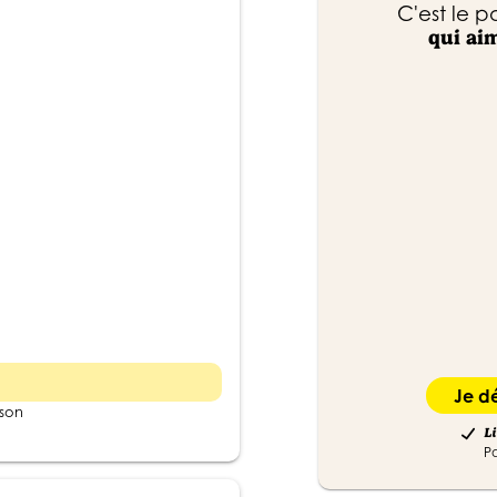
C'est le p
qui ai
Je d
sson
Li
P