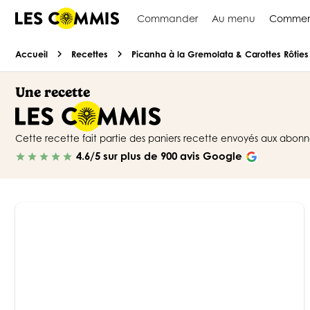
Commander
Au menu
Commen
chevron_right
chevron_right
Accueil
Recettes
Picanha à la Gremolata & Carottes Rôties
Une recette
Cette recette fait partie des paniers recette envoyés aux abo
4.6/5 sur plus de 900 avis Google
star
star
star
star
star