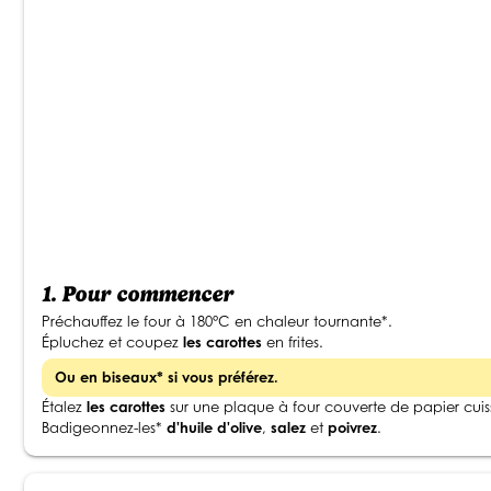
1.
Pour commencer
Préchauffez le four à 180°C en chaleur tournante*.
Épluchez et coupez
les carottes
en frites.
Ou en biseaux* si vous préférez.
Étalez
les carottes
sur une plaque à four couverte de papier cui
Badigeonnez-les*
d'huile d'olive
,
salez
et
poivrez
.