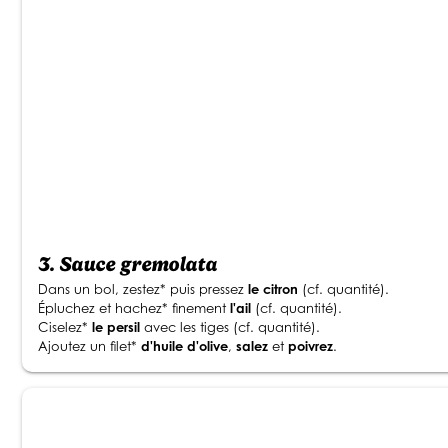
3.
Sauce gremolata
Dans un bol, zestez* puis pressez
le citron
(cf. quantité).
Épluchez et hachez* finement
l'ail
(cf. quantité).
Ciselez*
le persil
avec les tiges (cf. quantité).
Ajoutez un filet*
d'huile d'olive
,
salez
et
poivrez
.