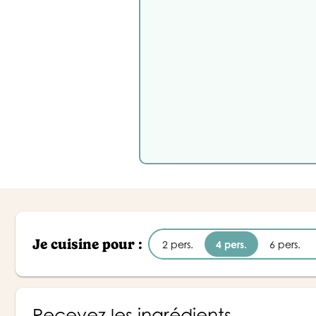
Je cuisine pour :
2 pers.
4 pers.
6 pers.
Recevez les ingrédients