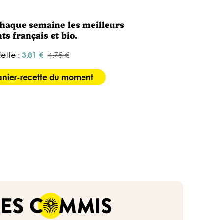
chaque semaine les meilleurs
ts français et bio.
iette :
3,81 €
4,75 €
panier-recette du moment