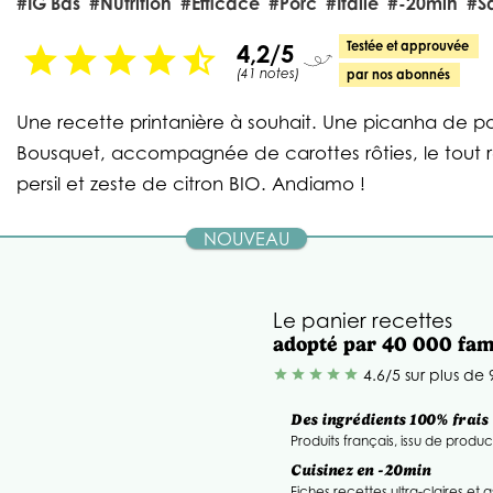
#IG Bas
#nutrition
#efficace
#porc
#Italie
#-20min
#s
4,2/5
Testée et approuvée
star
star
star
star
star_half
(41 notes)
par nos abonnés
Une recette printanière à souhait. Une picanha de p
Bousquet, accompagnée de carottes rôties, le tout r
persil et zeste de citron BIO. Andiamo !
NOUVEAU
Le panier recettes
adopté par 40 000 fam
4.6/5 sur plus de
star
star
star
star
star
Des ingrédients 100% frais
Produits français, issu de produc
Cuisinez en -20min
Fiches recettes ultra-claires et 