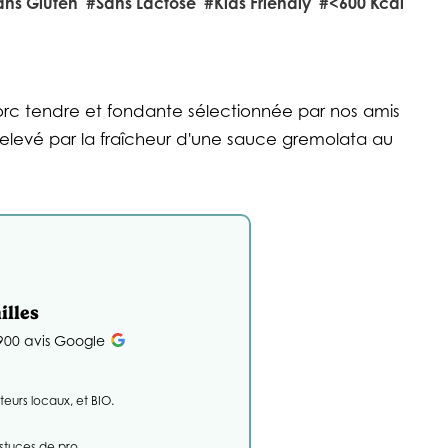
ans Gluten
#sans Lactose
#Kids Friendly
#<600 Kcal
orc tendre et fondante sélectionnée par nos amis
elevé par la fraîcheur d'une sauce gremolata au
illes
 900 avis Google
teurs locaux, et BIO.
astuces de pro.