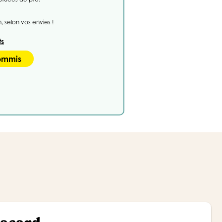
 selon vos envies !
ts
Commis