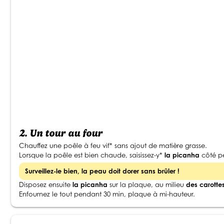
2.
Un tour au four
Chauffez une poêle à feu vif* sans ajout de matière grasse.
Lorsque la poêle est bien chaude, saisissez-y*
la picanha
côté p
Surveillez-le bien, la peau doit dorer sans brûler !
Disposez ensuite
la picanha
sur la plaque, au milieu
des carotte
Enfournez le tout pendant 30 min, plaque à mi-hauteur.