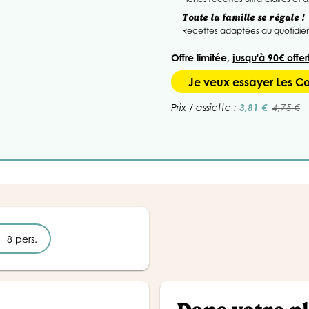
Toute la famille se régale !
Recettes adaptées au quotidien,
Offre limitée,
jusqu'à 90€ offer
Je veux essayer Les 
3,81 €
Prix / assiette :
4,75 €
8 pers.