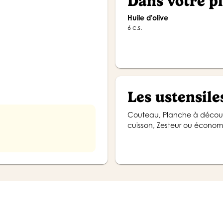
Dans votre p
Huile d'olive
6 c.s.
Les ustensile
Couteau, Planche à découper, Économe, Poêle, Bol, Four & plaque adaptée, Papier
cuisson, Zesteur ou écono