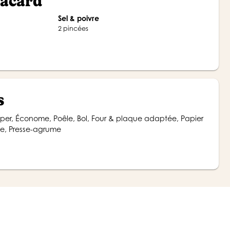
lacard
Sel & poivre
2 pincées
s
me, Presse-agrume