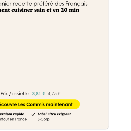
anier recette préféré des Français
ment cuisiner sain et en 20 min
Prix / assiette :
3,81 €
4,75 €
écouvre Les Commis maintenant
vraison rapide
Label ultra exigeant
artout en France
B-Corp