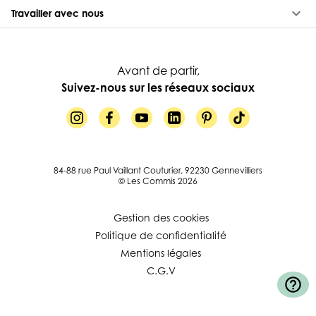
keyboard_arrow_down
Travailler avec nous
Avant de partir,
Suivez-nous sur les réseaux sociaux
84-88 rue Paul Vaillant Couturier, 92230 Gennevilliers
© Les Commis 2026
Gestion des cookies
Politique de confidentialité
Mentions légales
C.G.V
help_outline