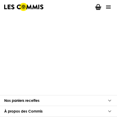
menu
keyboard_arrow_down
Nos paniers recettes
keyboard_arrow_down
À propos des Commis