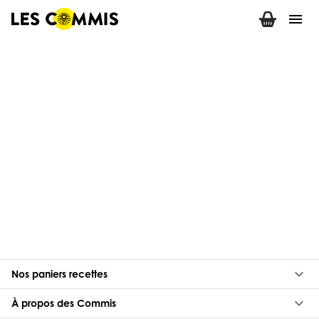
menu
keyboard_arrow_down
Nos paniers recettes
keyboard_arrow_down
À propos des Commis