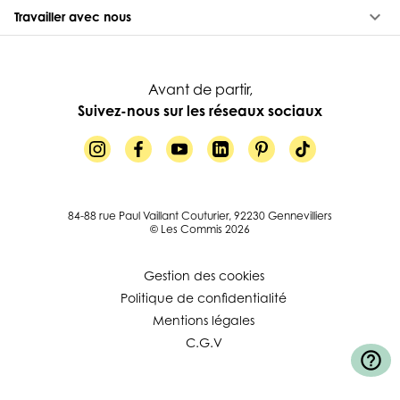
keyboard_arrow_down
Travailler avec nous
Avant de partir,
Suivez-nous sur les réseaux sociaux
84-88 rue Paul Vaillant Couturier, 92230 Gennevilliers
© Les Commis 2026
Gestion des cookies
Politique de confidentialité
Mentions légales
C.G.V
help_outline