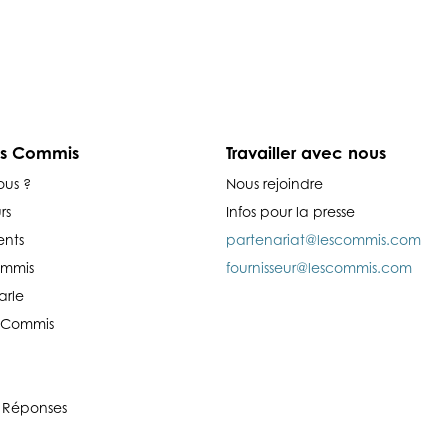
es Commis
Travailler avec nous
ous ?
Nous rejoindre
rs
Infos pour la presse
nts
partenariat@lescommis.com
ommis
fournisseur@lescommis.com
arle
es Commis
 Réponses