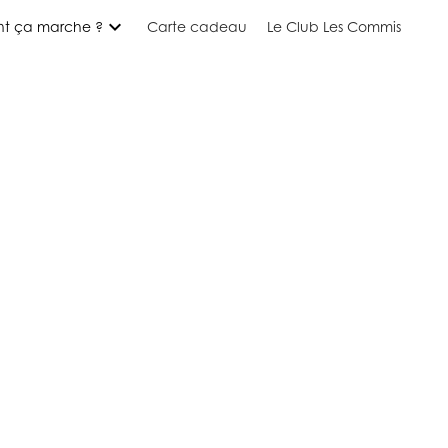
expand_more
t ça marche ?
Carte cadeau
Le Club Les Commis