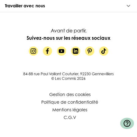
keyboard_arrow_down
Travailler avec nous
Avant de partir,
Suivez-nous sur les réseaux sociaux
84-88 rue Paul Vaillant Couturier, 92230 Gennevilliers
© Les Commis 2026
Gestion des cookies
Politique de confidentialité
Mentions légales
C.G.V
help_outline