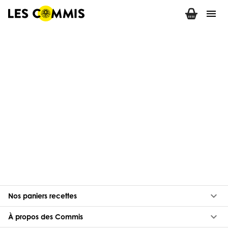
menu
keyboard_arrow_down
Nos paniers recettes
keyboard_arrow_down
À propos des Commis