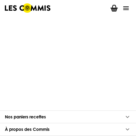
menu
keyboard_arrow_down
Nos paniers recettes
keyboard_arrow_down
À propos des Commis