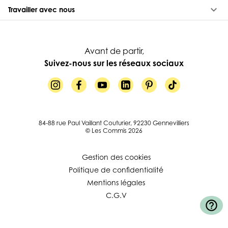
keyboard_arrow_down
Travailler avec nous
Avant de partir,
Suivez-nous sur les réseaux sociaux
84-88 rue Paul Vaillant Couturier, 92230 Gennevilliers
© Les Commis 2026
Gestion des cookies
Politique de confidentialité
Mentions légales
C.G.V
help_outline