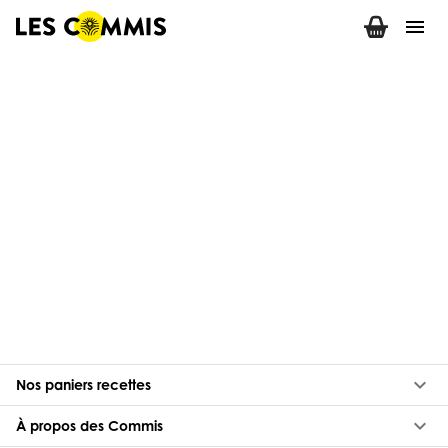
menu
keyboard_arrow_down
Nos paniers recettes
keyboard_arrow_down
À propos des Commis