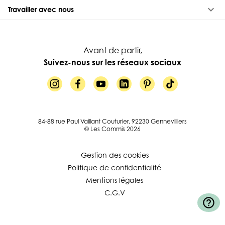
keyboard_arrow_down
Travailler avec nous
Avant de partir,
Suivez-nous sur les réseaux sociaux
84-88 rue Paul Vaillant Couturier, 92230 Gennevilliers
© Les Commis 2026
Gestion des cookies
Politique de confidentialité
Mentions légales
C.G.V
help_outline