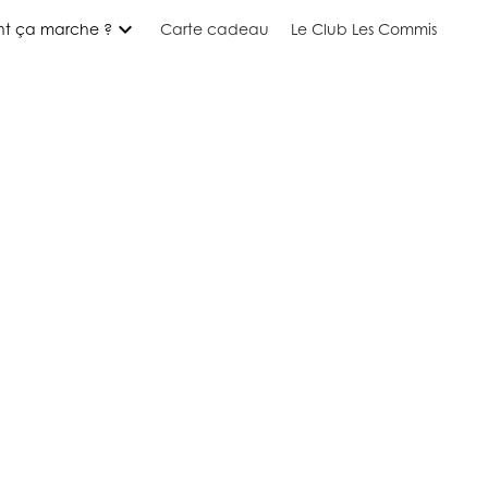
expand_more
t ça marche ?
Carte cadeau
Le Club Les Commis