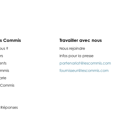
es Commis
Travailler avec nous
ous ?
Nous rejoindre
rs
Infos pour la presse
nts
partenariat@lescommis.com
ommis
fournisseur@lescommis.com
arle
es Commis
 Réponses