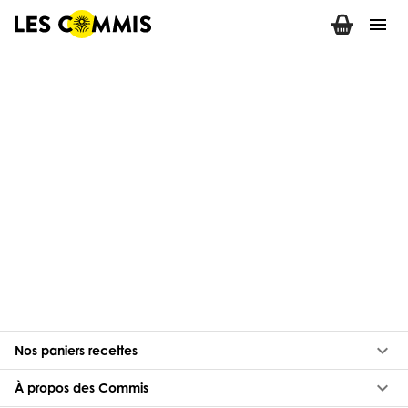
menu
keyboard_arrow_down
Nos paniers recettes
keyboard_arrow_down
À propos des Commis