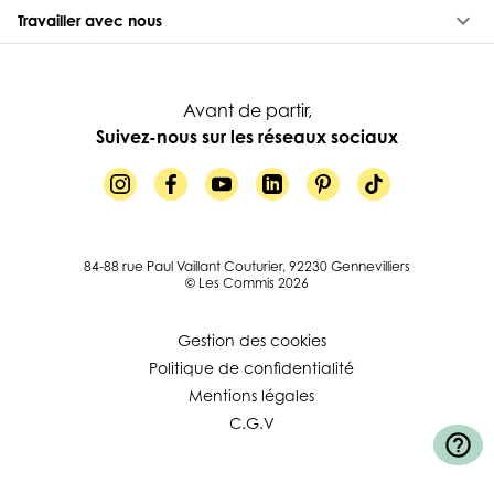
keyboard_arrow_down
Travailler avec nous
Avant de partir,
Suivez-nous sur les réseaux sociaux
84-88 rue Paul Vaillant Couturier, 92230 Gennevilliers
© Les Commis 2026
Gestion des cookies
Politique de confidentialité
Mentions légales
C.G.V
help_outline