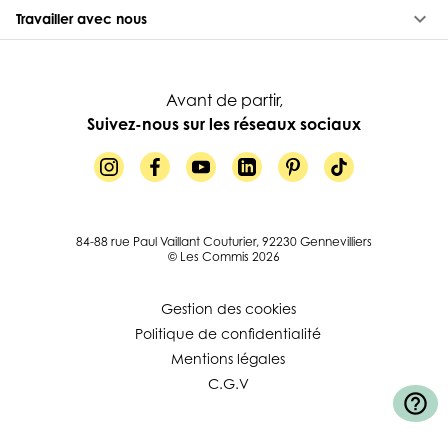
keyboard_arrow_down
Travailler avec nous
Avant de partir,
Suivez-nous sur les réseaux sociaux
84-88 rue Paul Vaillant Couturier, 92230 Gennevilliers
© Les Commis 2026
Gestion des cookies
Politique de confidentialité
Mentions légales
C.G.V
help_outline