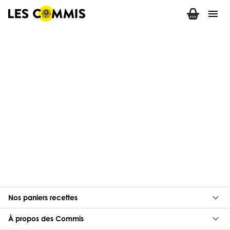
menu
keyboard_arrow_down
Nos paniers recettes
keyboard_arrow_down
À propos des Commis