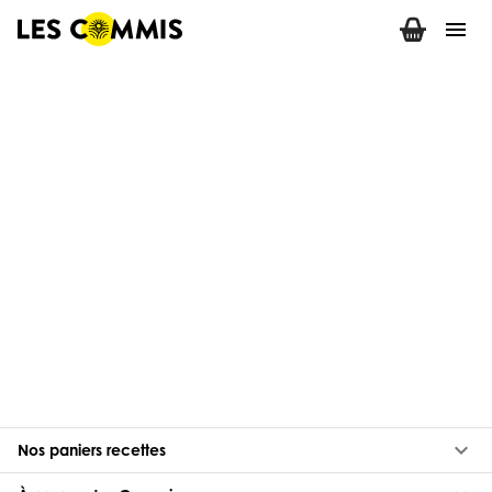
menu
keyboard_arrow_down
Nos paniers recettes