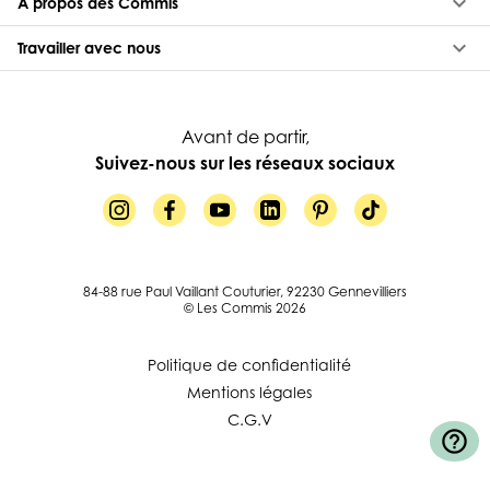
keyboard_arrow_down
À propos des Commis
keyboard_arrow_down
Travailler avec nous
Avant de partir,
Suivez-nous sur les réseaux sociaux
84-88 rue Paul Vaillant Couturier, 92230 Gennevilliers
© Les Commis 2026
Politique de confidentialité
Mentions légales
C.G.V
help_outline