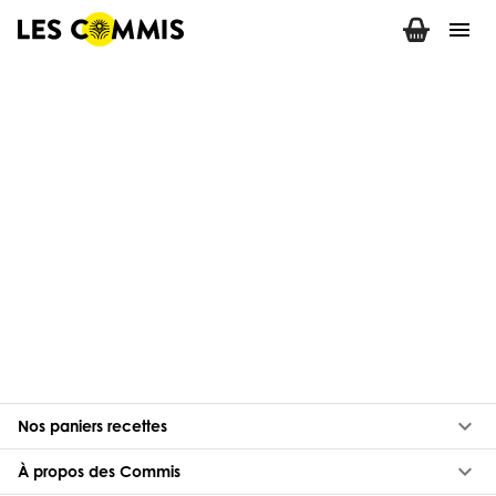
menu
keyboard_arrow_down
Nos paniers recettes
keyboard_arrow_down
À propos des Commis