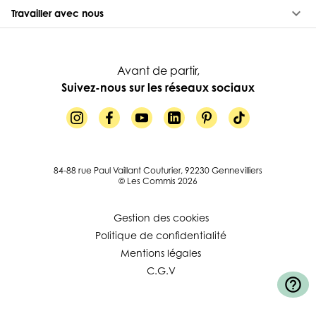
keyboard_arrow_down
Travailler avec nous
Avant de partir,
Suivez-nous sur les réseaux sociaux
84-88 rue Paul Vaillant Couturier, 92230 Gennevilliers
© Les Commis 2026
Gestion des cookies
Politique de confidentialité
Mentions légales
C.G.V
help_outline