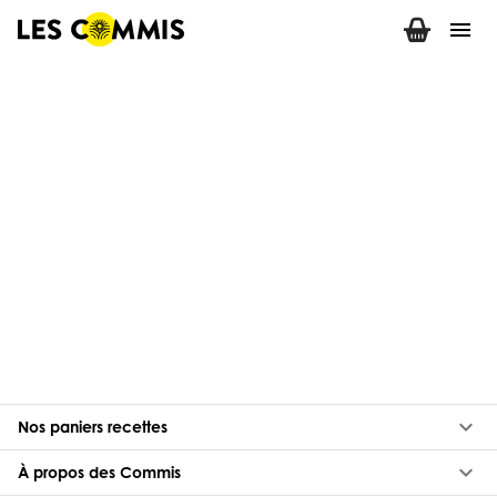
menu
keyboard_arrow_down
Nos paniers recettes
keyboard_arrow_down
À propos des Commis