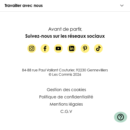
keyboard_arrow_down
Travailler avec nous
Avant de partir,
Suivez-nous sur les réseaux sociaux
84-88 rue Paul Vaillant Couturier, 92230 Gennevilliers
© Les Commis 2026
Gestion des cookies
Politique de confidentialité
Mentions légales
C.G.V
help_outline