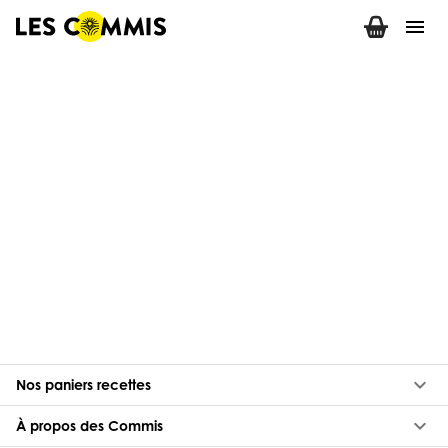
menu
keyboard_arrow_down
Nos paniers recettes
keyboard_arrow_down
À propos des Commis