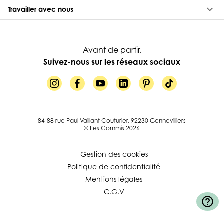
keyboard_arrow_down
Travailler avec nous
Avant de partir,
Suivez-nous sur les réseaux sociaux
84-88 rue Paul Vaillant Couturier, 92230 Gennevilliers
© Les Commis 2026
Gestion des cookies
Politique de confidentialité
Mentions légales
C.G.V
help_outline