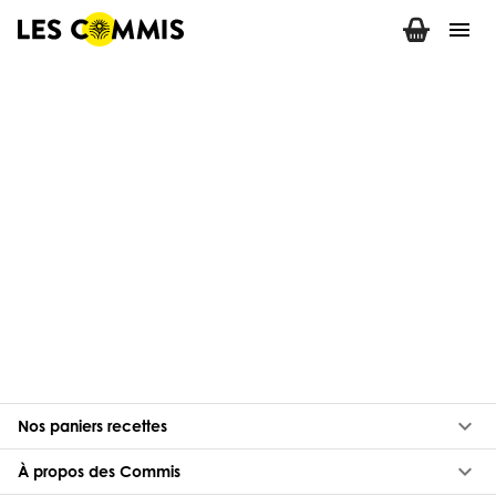
menu
keyboard_arrow_down
Nos paniers recettes
keyboard_arrow_down
À propos des Commis