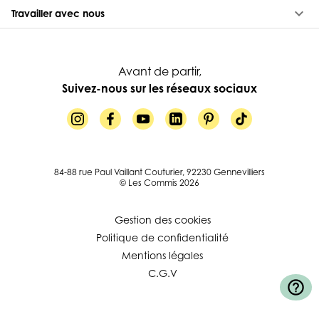
keyboard_arrow_down
Travailler avec nous
Avant de partir,
Suivez-nous sur les réseaux sociaux
84-88 rue Paul Vaillant Couturier, 92230 Gennevilliers
© Les Commis 2026
Gestion des cookies
Politique de confidentialité
Mentions légales
C.G.V
help_outline