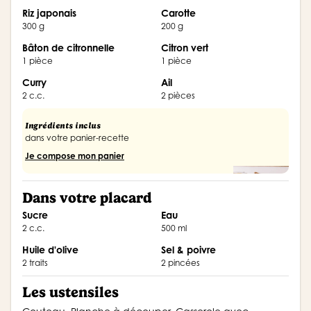
riz japonais
carotte
300 g
200 g
bâton de citronnelle
citron vert
1 pièce
1 pièce
curry
ail
2 c.c.
2 pièces
Ingrédients inclus
dans votre panier-recette
Je compose mon panier
Dans votre placard
sucre
eau
2 c.c.
500 ml
Huile d'olive
Sel & poivre
2 traits
2 pincées
Les ustensiles