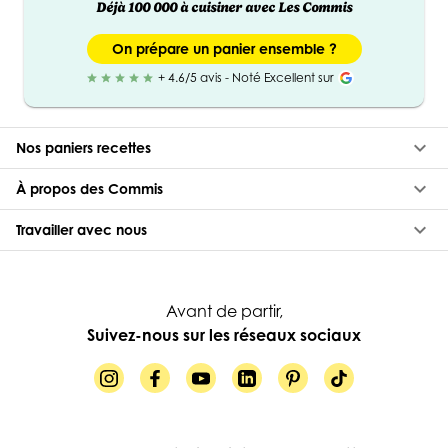
Déjà 100 000 à cuisiner avec Les Commis
On prépare un panier ensemble ?
+ 4.6/5 avis - Noté Excellent sur
star
star
star
star
star
keyboard_arrow_down
Nos paniers recettes
keyboard_arrow_down
À propos des Commis
keyboard_arrow_down
Travailler avec nous
Avant de partir,
Suivez-nous sur les réseaux sociaux