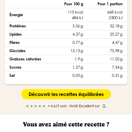
Pour 100 g
Pour 1 portion
115 kcal
668 kcal
Énergie
484 kJ
2 800 kJ
Protéines
5,56 g
32,18 g
Lipides
4,37 g
25,27 g
Fibres
0,77 g
4,47 g
Glucides
13,13 g
75,98 g
Graisses saturées
1,9 g
11,02 g
Sucres
1,27 g
7,34 g
Sel
0,05 g
0,31 g
Découvrir les recettes équilibrées
+ 4.6/5 avis - Noté Excellent sur
star
star
star
star
star
Vous avez aimé cette recette ?