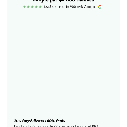
4.6/5 sur plus de 900 avis Google
star
star
star
star
star
Des ingrédients 100% frais
Produits français, issu de producteurs locaux, et BIO.