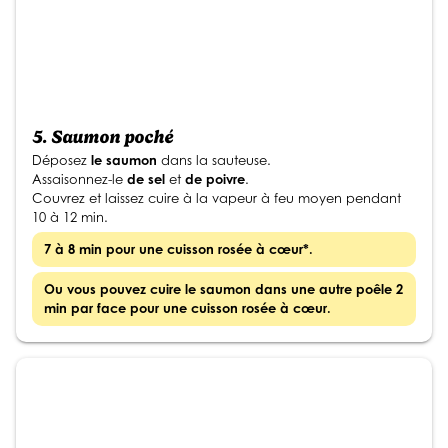
5.
Saumon poché
Déposez
le saumon
dans la sauteuse.
Assaisonnez-le
de sel
et
de poivre
.
Couvrez et laissez cuire à la vapeur à feu moyen pendant
10 à 12 min.
7 à 8 min pour une cuisson rosée à cœur*.
Ou vous pouvez cuire le saumon
dans une autre poêle 2
min par face pour une cuisson rosée à cœur.