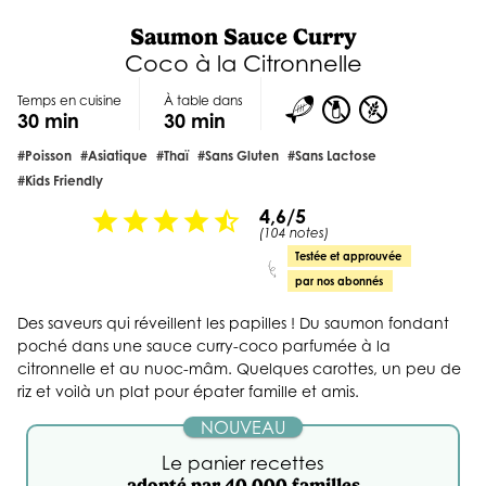
Saumon Sauce Curry
Coco à la Citronnelle
Temps en cuisine
À table dans
30 min
30 min
#poisson
#Asiatique
#Thaï
#sans Gluten
#sans Lactose
#Kids Friendly
4,6/5
star
star
star
star
star_half
(104 notes)
Testée et approuvée
par nos abonnés
Des saveurs qui réveillent les papilles ! Du saumon fondant
poché dans une sauce curry-coco parfumée à la
citronnelle et au nuoc-mâm. Quelques carottes, un peu de
riz et voilà un plat pour épater famille et amis.
NOUVEAU
Le panier recettes
adopté par 40 000 familles