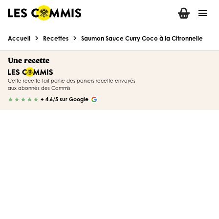
menu
chevron_right
chevron_right
Accueil
Recettes
Saumon Sauce Curry Coco à la Citronnelle
Une recette
Cette recette fait partie des paniers recette envoyés
aux abonnés des Commis
+ 4.6/5 sur Google
star
star
star
star
star