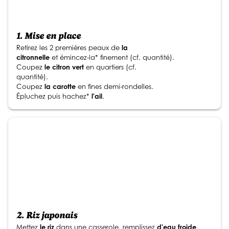
1.
Mise en place
Retirez les 2 premières peaux de
la
citronnelle
et émincez-la* finement (cf. quantité).
Coupez
le citron vert
en quartiers (cf.
quantité).
Coupez
la carotte
en fines demi-rondelles.
Épluchez puis hachez*
l'ail
.
2.
Riz japonais
Mettez
le riz
dans une casserole, remplissez
d'eau froide
,