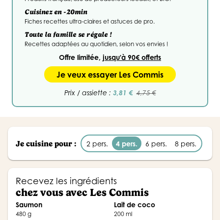
Cuisinez en -20min
Fiches recettes ultra-claires et astuces de pro.
Toute la famille se régale !
Recettes adaptées au quotidien, selon vos envies !
Offre limitée,
jusqu'à 90€ offerts
Je veux essayer Les Commis
3,81 €
Prix / assiette :
4,75 €
Je cuisine pour :
2 pers.
4 pers.
6 pers.
8 pers.
Recevez les ingrédients
chez vous avec Les Commis
saumon
lait de coco
480 g
200 ml