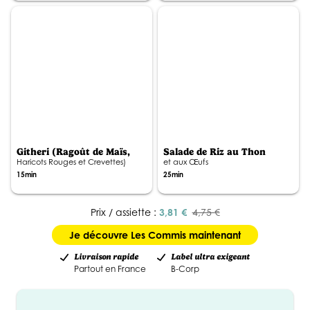
Githeri (Ragoût de Maïs,
Salade de Riz au Thon
Haricots Rouges et Crevettes)
et aux Œufs
15min
25min
Prix / assiette :
3,81 €
4,75 €
Je découvre Les Commis maintenant
Livraison rapide
Label ultra exigeant
Partout en France
B-Corp