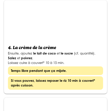
4.
La crème de la crème
Ensuite, ajoutez
le lait de coco
et
le sucre
(cf. quantité).
Salez
et
poivrez
.
Laissez cuire à couvert* 10 à 15 min.
Temps libre pendant que ça mijote.
Si vous pouvez, laissez reposer le riz 10 min à couvert*
après cuisson.