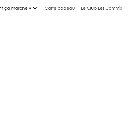
expand_more
t ça marche ?
Carte cadeau
Le Club Les Commis