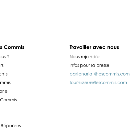
es Commis
Travailler avec nous
ous ?
Nous rejoindre
rs
Infos pour la presse
nts
partenariat@lescommis.com
ommis
fournisseur@lescommis.com
arle
es Commis
 Réponses