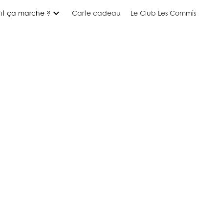
expand_more
t ça marche ?
Carte cadeau
Le Club Les Commis