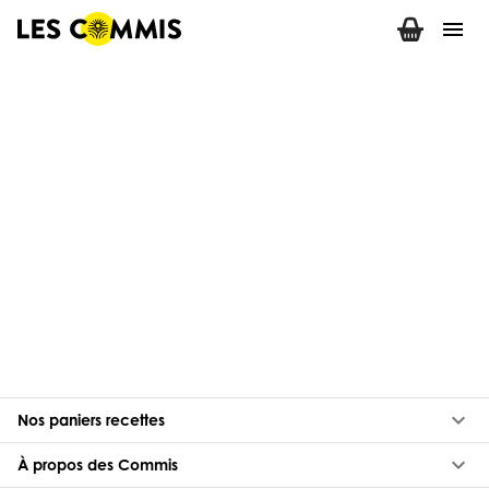
menu
keyboard_arrow_down
Nos paniers recettes
keyboard_arrow_down
À propos des Commis