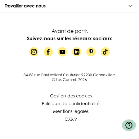
keyboard_arrow_down
Travailler avec nous
Avant de partir,
Suivez-nous sur les réseaux sociaux
84-88 rue Paul Vaillant Couturier, 92230 Gennevilliers
© Les Commis 2026
Gestion des cookies
Politique de confidentialité
Mentions légales
C.G.V
help_outline