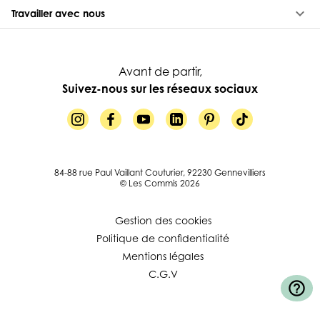
keyboard_arrow_down
Travailler avec nous
Avant de partir,
Suivez-nous sur les réseaux sociaux
84-88 rue Paul Vaillant Couturier, 92230 Gennevilliers
© Les Commis 2026
Gestion des cookies
Politique de confidentialité
Mentions légales
C.G.V
help_outline