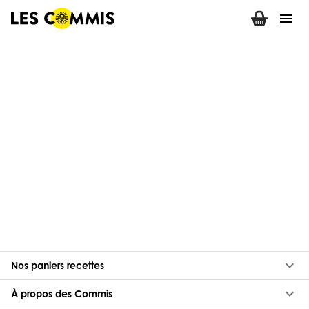
menu
keyboard_arrow_down
Nos paniers recettes
keyboard_arrow_down
À propos des Commis