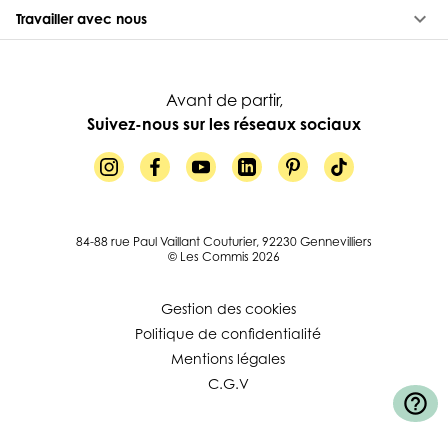
keyboard_arrow_down
Travailler avec nous
Avant de partir,
Suivez-nous sur les réseaux sociaux
84-88 rue Paul Vaillant Couturier, 92230 Gennevilliers
© Les Commis 2026
Gestion des cookies
Politique de confidentialité
Mentions légales
C.G.V
help_outline