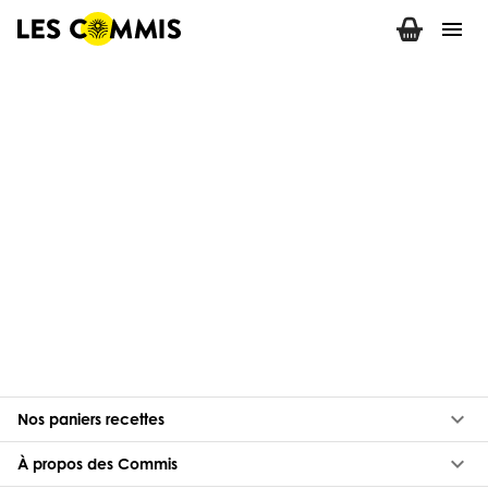
menu
keyboard_arrow_down
Nos paniers recettes
keyboard_arrow_down
À propos des Commis