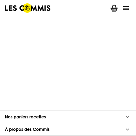
menu
keyboard_arrow_down
Nos paniers recettes
keyboard_arrow_down
À propos des Commis