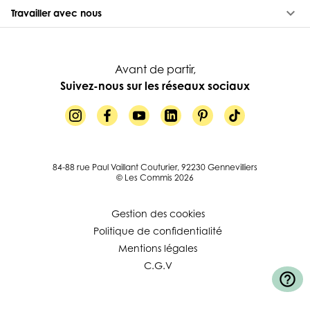
keyboard_arrow_down
Travailler avec nous
Avant de partir,
Suivez-nous sur les réseaux sociaux
84-88 rue Paul Vaillant Couturier, 92230 Gennevilliers
© Les Commis 2026
Gestion des cookies
Politique de confidentialité
Mentions légales
C.G.V
help_outline