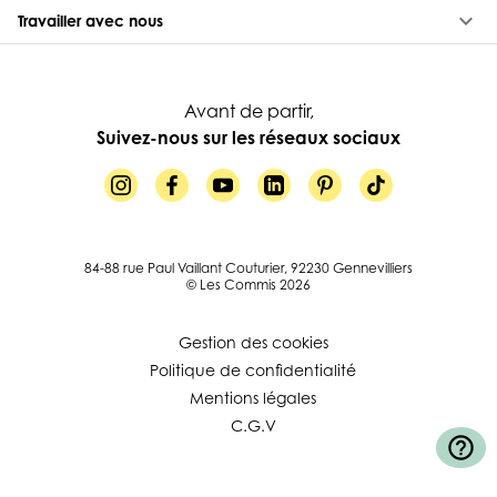
keyboard_arrow_down
Travailler avec nous
Avant de partir,
Suivez-nous sur les réseaux sociaux
84-88 rue Paul Vaillant Couturier, 92230 Gennevilliers
© Les Commis 2026
Gestion des cookies
Politique de confidentialité
Mentions légales
C.G.V
help_outline