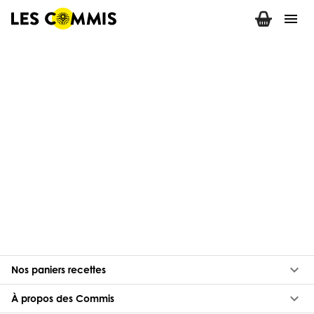
menu
keyboard_arrow_down
Nos paniers recettes
keyboard_arrow_down
À propos des Commis