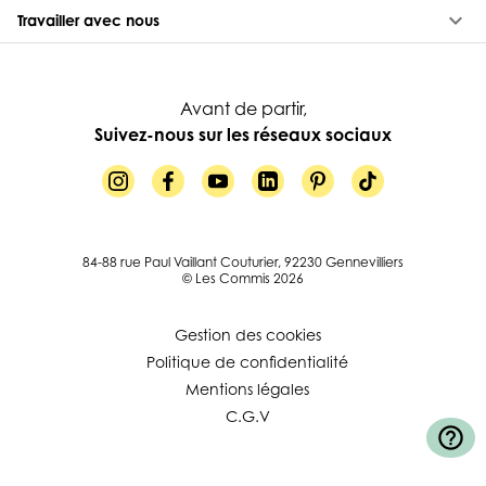
keyboard_arrow_down
Travailler avec nous
Avant de partir,
Suivez-nous sur les réseaux sociaux
84-88 rue Paul Vaillant Couturier, 92230 Gennevilliers
© Les Commis 2026
Gestion des cookies
Politique de confidentialité
Mentions légales
C.G.V
help_outline