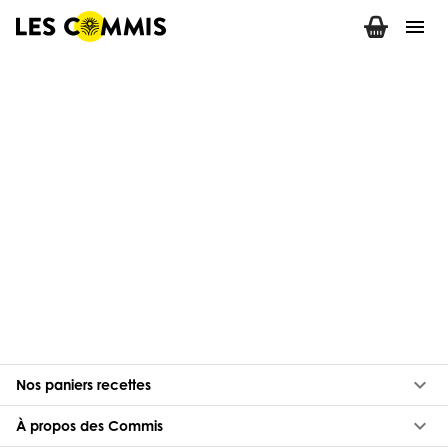
menu
keyboard_arrow_down
Nos paniers recettes
keyboard_arrow_down
À propos des Commis