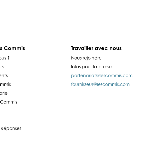
es Commis
Travailler avec nous
ous ?
Nous rejoindre
rs
Infos pour la presse
nts
partenariat@lescommis.com
ommis
fournisseur@lescommis.com
arle
es Commis
 Réponses