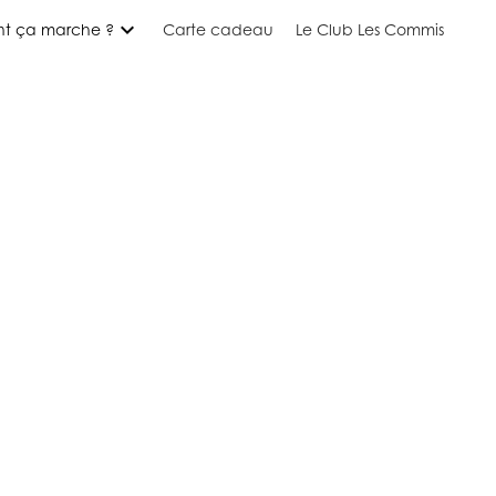
expand_more
t ça marche ?
Carte cadeau
Le Club Les Commis