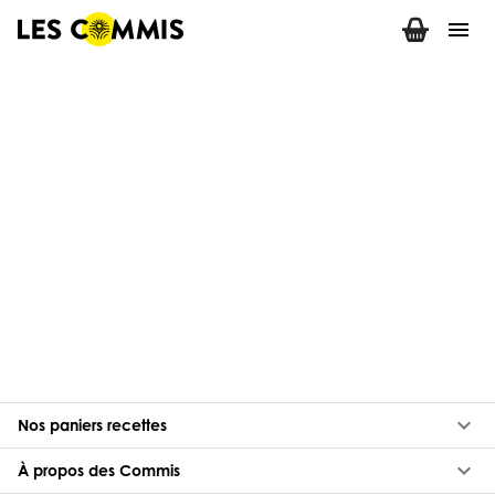
menu
keyboard_arrow_down
Nos paniers recettes
keyboard_arrow_down
À propos des Commis