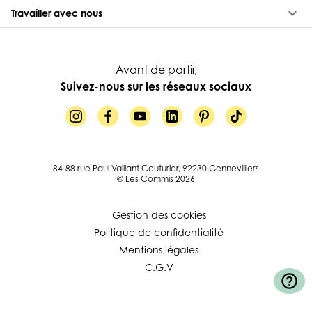
keyboard_arrow_down
Travailler avec nous
Avant de partir,
Suivez-nous sur les réseaux sociaux
84-88 rue Paul Vaillant Couturier, 92230 Gennevilliers
© Les Commis 2026
Gestion des cookies
Politique de confidentialité
Mentions légales
C.G.V
help_outline