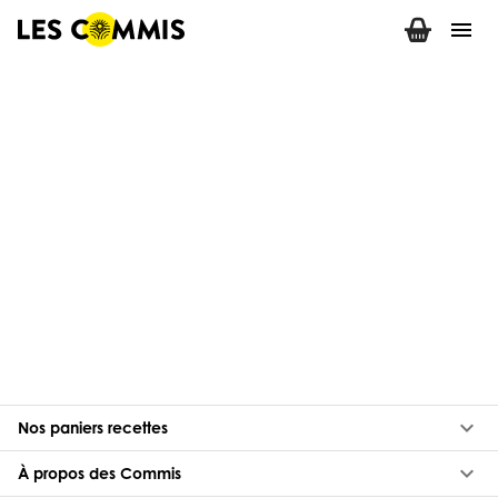
menu
keyboard_arrow_down
Nos paniers recettes
keyboard_arrow_down
À propos des Commis