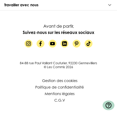
keyboard_arrow_down
Travailler avec nous
Avant de partir,
Suivez-nous sur les réseaux sociaux
84-88 rue Paul Vaillant Couturier, 92230 Gennevilliers
© Les Commis 2026
Gestion des cookies
Politique de confidentialité
Mentions légales
C.G.V
help_outline