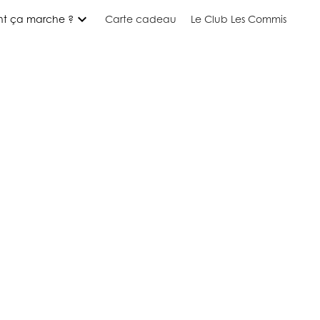
expand_more
t ça marche ?
Carte cadeau
Le Club Les Commis