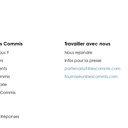
es Commis
Travailler avec nous
ous ?
Nous rejoindre
rs
Infos pour la presse
nts
partenariat@lescommis.com
ommis
fournisseur@lescommis.com
arle
es Commis
 Réponses