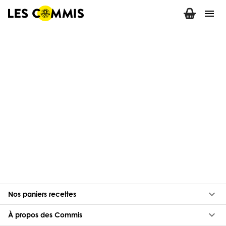
menu
keyboard_arrow_down
Nos paniers recettes
keyboard_arrow_down
À propos des Commis