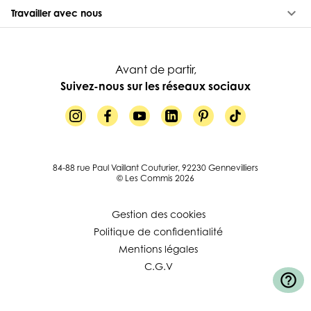
keyboard_arrow_down
Travailler avec nous
Avant de partir,
Suivez-nous sur les réseaux sociaux
84-88 rue Paul Vaillant Couturier, 92230 Gennevilliers
© Les Commis 2026
Gestion des cookies
Politique de confidentialité
Mentions légales
C.G.V
help_outline