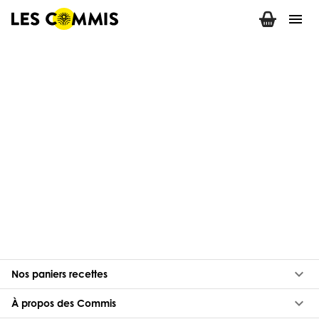
menu
keyboard_arrow_down
Nos paniers recettes
keyboard_arrow_down
À propos des Commis