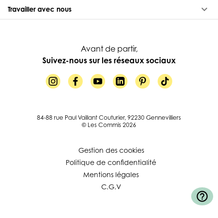
keyboard_arrow_down
Travailler avec nous
Avant de partir,
Suivez-nous sur les réseaux sociaux
84-88 rue Paul Vaillant Couturier, 92230 Gennevilliers
© Les Commis 2026
Gestion des cookies
Politique de confidentialité
Mentions légales
C.G.V
help_outline