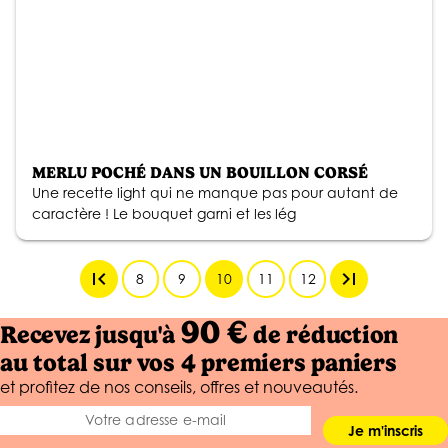
MERLU POCHÉ DANS UN BOUILLON CORSÉ
Une recette light qui ne manque pas pour autant de
caractère ! Le bouquet garni et les lég
first_page
last_page
8
9
10
11
12
90 €
Recevez jusqu'à
de réduction
au total sur vos 4 premiers paniers
et profitez de nos conseils, offres et nouveautés.
Je m'inscris