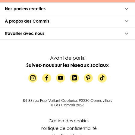
keyboard_arrow_down
Nos paniers recettes
keyboard_arrow_down
À propos des Commis
keyboard_arrow_down
Travailler avec nous
Avant de partir,
Suivez-nous sur les réseaux sociaux
84-88 rue Paul Vaillant Couturier, 92230 Gennevilliers
© Les Commis 2026
Gestion des cookies
Politique de confidentialité