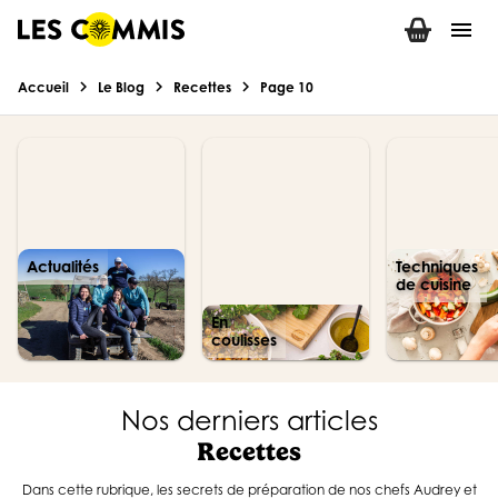
menu
chevron_right
chevron_right
chevron_right
Accueil
Le Blog
Recettes
Page 10
Actualités
Techniques
de cuisine
En
coulisses
Nos derniers articles
Recettes
Dans cette rubrique, les secrets de préparation de nos chefs Audrey et