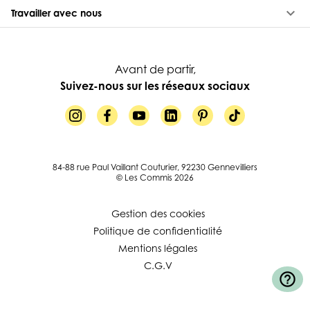
keyboard_arrow_down
Travailler avec nous
Avant de partir,
Suivez-nous sur les réseaux sociaux
84-88 rue Paul Vaillant Couturier, 92230 Gennevilliers
© Les Commis 2026
Gestion des cookies
Politique de confidentialité
Mentions légales
C.G.V
help_outline