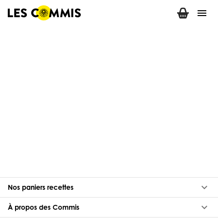
menu
keyboard_arrow_down
Nos paniers recettes
keyboard_arrow_down
À propos des Commis